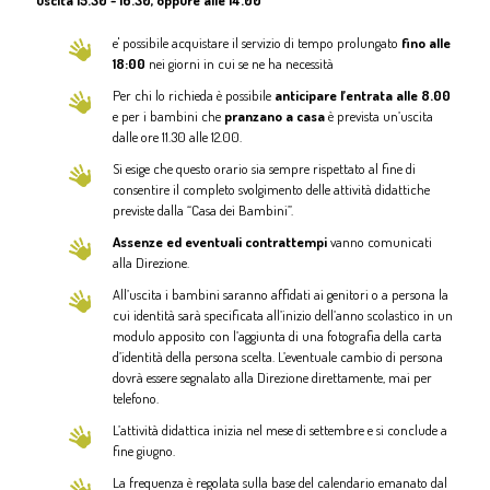
uscita 15.30 - 16.30, oppure alle 14.00
e' possibile acquistare il servizio di tempo prolungato
fino alle
18:00
nei giorni in cui se ne ha necessità
Per chi lo richieda è possibile
anticipare l’entrata alle 8.00
e per i bambini che
pranzano a cas
a
è prevista un’uscita
dalle ore 11.30 alle 12.00.
Si esige che questo orario sia sempre rispettato al fine di
consentire il completo svolgimento delle attività didattiche
previste dalla “Casa dei Bambini”.
Assenze ed eventuali contrattempi
vanno comunicati
alla Direzione.
All’uscita i bambini saranno affidati ai genitori o a persona la
cui identità sarà specificata all’inizio dell’anno scolastico in un
modulo apposito con l’aggiunta di una fotografia della carta
d’identità della persona scelta. L’eventuale cambio di persona
dovrà essere segnalato alla Direzione direttamente, mai per
telefono.
L’attività didattica inizia nel mese di settembre e si conclude a
fine giugno.
La frequenza è regolata sulla base del calendario emanato dal