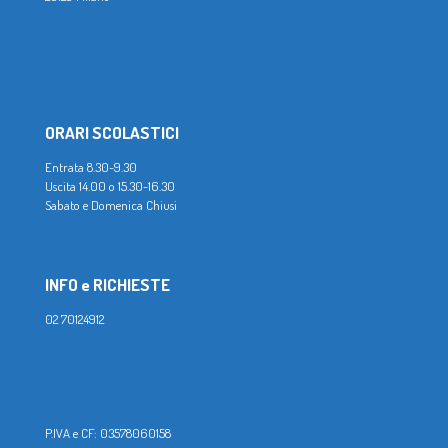
ORARI SCOLASTICI
Entrata 8.30-9.30
Uscita 14.00 o 15.30-16.30
Sabato e Domenica Chiusi
INFO e RICHIESTE
02 70124912
P.IVA e CF: 03578060158